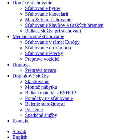
Domáce sťahovanie
Sťahovanie bytov
Sťahovanie kancelárií
Man & Van sťahovanie
Sťahovanie klavírov a ťažkých bremien
Baliaca služba pri sťahovaní
Medzinárodné sťahovanie
Sťahovanie v rámci Európy
Sťahovanie do zámoria
Sťahovanie letecky
Preprava vozidiel
Doprava
Preprava tovaru
Doplnkové služby
Skladovanie
Montáž nábytku
Baliaci materiál - ESHOP
Pomôcky na sťahovanie
Balenie starožitností
Poistenie
Špedičné služby
Kontakt
Slovak
English