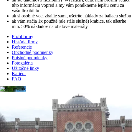
túto informáciu vopred a my vám ponúkneme lepšiu cenu za
vašu flexibilitu
ak si osobné veci zbalíte sami, ušetríte náklady za baliacu službu
ak vám stačia 1x použité (ale stále slušné) krabice, tak ušetríte
min. 50% nákladov na obalové materiály
Profil firmy
História firmy
Main
Referencie
navigation
Obchodné podmienky
Poistné podmienky
from
Fotogaléria
2rd
Užitočné linky
Kariéra
lvl
FAQ