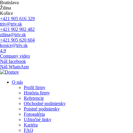
Preskočit
Bratislava
na
Žilina
hlavnú
Košice
navigáciu
+421 905 616 329
triv@triv.sk
+421 902 902 482
zilina@triv.sk
+421 905 620 604
kosice@triv.sk
4.9
Company video
Náš facebook
Náš WhatsApp
O nás
Profil firmy
Main
História firmy
navigation
Referencie
Obchodné podmienky
Poistné podmienky
Fotogaléria
Užitočné linky
Kariéra
FAQ