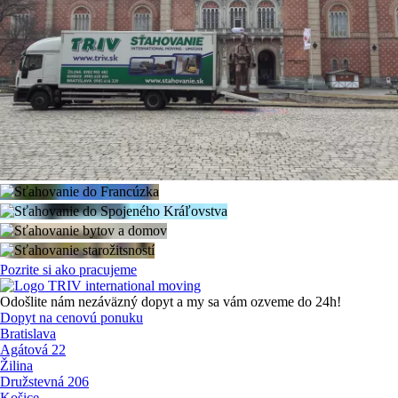
Pozrite si ako pracujeme
Odošlite nám nezáväzný dopyt a my sa vám ozveme do 24h!
Dopyt na cenovú ponuku
Bratislava
Agátová 22
Žilina
Družstevná 206
Košice