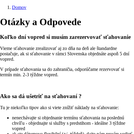
Domov
Omrvinka
Otázky a Odpovede
Koľko dní vopred si musím zarezervovať sťahovanie
Vieme sťahovanie zrealizovať aj zo dňa na deň ale štandardne
postačuje, ak si sťahovanie v rámci Slovenska objednáte aspoň 5 dní
vopred.
V prípade sťahovania sa do zahraničia, odporúčame rezervovať si
termín min. 2-3 týždne vopred.
Ako sa dá ušetriť na sťahovaní ?
Tu je niekoľko tipov ako si viete znížiť náklady na sťahovanie:
nenechávajte si objednanie termínu sťahovania na poslednú
chvíľu - objednajte si služby s predstihom - ideálne 3 týždne
vopred
ak ste dátumovo flexibilní (+/- týždeň), dajte nám prosím vedieť